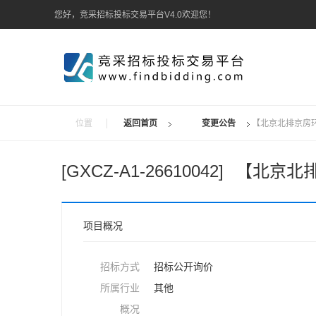
您好，竞采招标投标交易平台V4.0欢迎您！
位置
返回首页
变更公告
【北京北排京房环
[GXCZ-A1-26610042]
【北京北排
项目概况
招标方式
招标公开询价
所属行业
其他
概况