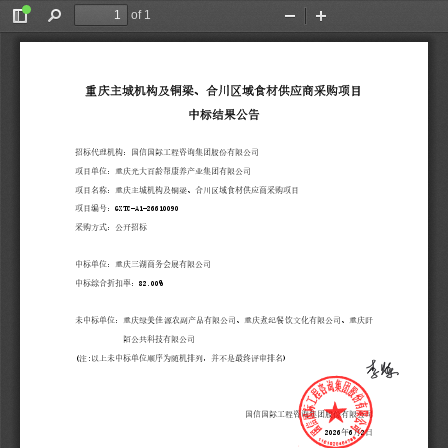
of 1
Toggle
Find
Zoom
Zoom
Sidebar
Out
In
重
庆
主
城
机
构
及
铜
梁
、
合
川
区
域
食
材
供
应
商
采
购
项
目
中
标
结
果
公
告
招
标
代
理
机
构
：
国
信
国
际
工
程
咨
询
集
团
股
份
有
限
公
司
项
目
单
位
：
重
庆
光
大
百
龄
帮
康
养
产
业
集
团
有
限
公
司
项
目
名
称
：
重
庆
主
城
机
构
及
铜
梁
、
合
川
区
域
食
材
供
应
商
采
购
项
目
项
目
编
号
：
G
X
T
C
-
A
1
-
2
6
6
1
0
0
9
0
采
购
方
式
：
公
开
招
标
中
标
单
位
：
重
庆
三
湖
商
务
会
展
有
限
公
司
中
标
综
合
折
扣
率
：
8
2
.
0
0
%
未
中
标
单
位
：
重
庆
绿
美
佳
源
农
副
产
品
有
限
公
司
、
重
庆
煮
纪
餐
饮
文
化
有
限
公
司
、
重
庆
阡
陌
公
共
科
技
有
限
公
司
(
注
:
以
上
未
中
标
单
位
顺
序
为
随
机
排
列
，
并
不
是
最
终
评
审
排
名
)
国
信
国
际
工
程
咨
询
集
团
股
份
有
限
公
司
2
0
2
6
年
6
月
2
日